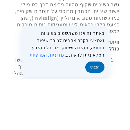
גשר בשיניים שקוף מהווה פריצת דרך בטיפולי
יישור שיניים. הפתרון מבוסס על חומרים שקופים,
כמו קשתיות מסוג אינויזליין (Invisalign), שהן
כמעט בלתי נראות לעין ומעניקות נוחות מירבית
למטופל.
באתר זה אנו משתשמים בעוגיות
ואמצעי בקרה אחרים לצורך שיפור
היתרונות המרכזיים של גשר בשיניים שקוף
החוויה, תמיכה ושיווק. את כל המידע
כוללים:
המלא ניתן לראות ב
מדיניות הפרטיות
אסתטיקה ודיסקרטיות:
גשר שקוף מאפשר
לשמור על המראה הטבעי של השיניים, כך
הבנתי
שהמטופל אינו צריך לחשוש מהמראה במהלך
הטיפול.
נוחות וגמישות:
הקשתיות השקופות ניתנות
להסרה, דבר המקל על המטופל בזמן אכילה
וצחצוח.
תחזוקה קלה:
קל לנקות את הקשתיות
השקופות, והן לא צוברות שאריות מזון כפי
שקורה לעתים קרובות עם סמכים מתכתיים.
פחות כאב ואי נוחות:
גשר שקוף אינו דורש