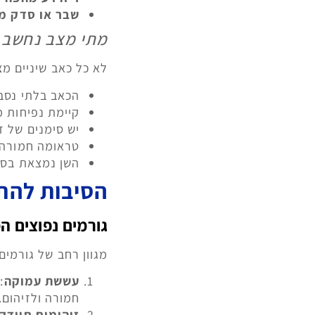
שבר או סדק מ
מתי מצב נחשב 
לא כל כאב שיניים מ
הכאב בלתי נסב
קיימת נפיחות 
יש סימנים של ז
טראומה חמורה 
השן נמצאת בסכ
הסיבות להת
גורמים נפוצים ה
מגוון רחב של גורמים
עששת עמוקה
:
חמורה ולזיהום.
זיהומים חיידקי