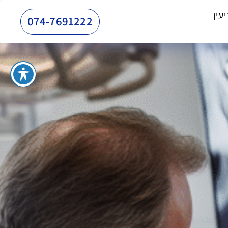
עין
074-7691222