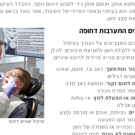
א אותן, ואוטם אותן כדי למנוע זיהום נוסף. ההבדל העיקרי
ה הוא בעיתוי ובאופי המיידי של הטיפול, אשר נועד בראש ו
את מצב השן.
ים התערבות דחופה
ים המצביעים על הצורך בטיפול
 להצלת השן ולמניעת סיבוכים. להלן
חייבים פנייה מיידית לרופא שיניים:
מור ומתמשך
: כאב עז, פועם, שאינו
בים רגילים
 לחום וקור
: תחושת כאב חדה
חר הסרת הגירוי
ה או הפעלת לחץ
: אי-נוחות
 אכילה
ים
: נפיחות, אודם או מורסה (פצע
זור השן הפגועה
טיפול שורש דחוף
 הכהייה או השחרה של השן
טעם לא נעים
: סימן לזיהום