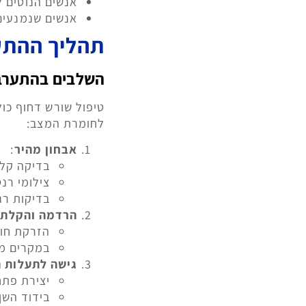
אנשים הנוטים ל
אנשים שנמנעים 
תהליך ההתע
השלבים בהתערב
טיפול שורש דחוף כו
לחומרת המצב:
אבחון מהיר
:
בדיקה קלי
צילומי רנט
בדיקות רגי
הרדמה והקלת 
הזרקת חו
במקרים מס
גישה לתעלות 
יצירת פתח
בידוד השן