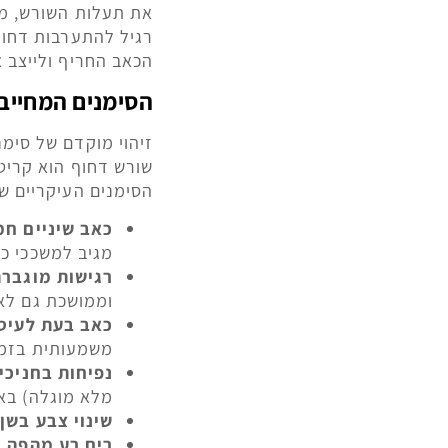
את תעלות השורש, מחט
רגיל להתערבות דחופ
הכאב החריף ולייצב 
הסימנים המחייב
זיהוי מוקדם של סימנ
שורש דחוף הוא קריטי
הסימנים העיקריים שמ
כאב שיניים ח
מגיב למשככי כא
רגישות מוגברת
וממושכת גם לא
כאב בעת לעיס
משמעותית בזמן
נפיחות בחניכי
מלא מוגלה) בא
שינוי צבע בשן
:
ריח רע מהפה ו