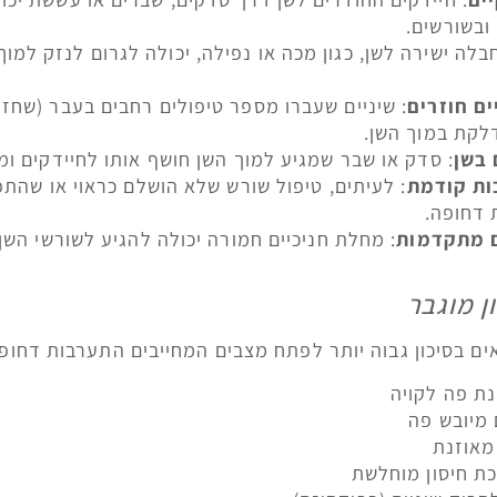
ובשורשים.
חבלה ישירה לשן, כגון מכה או נפילה, יכולה לגרום לנזק למוך
ים חוזרים
: שיניים שעברו מספר טיפולים רחבים בעבר (שחזור
לקת במוך השן.
 בשן
: סדק או שבר שמגיע למוך השן חושף אותו לחיידקים ומ
ות קודמת
: לעיתים, טיפול שורש שלא הושלם כראוי או שהתפ
 דחופה.
ם מתקדמות
: מחלת חניכיים חמורה יכולה להגיע לשורשי השן
ן מוגבר
ים בסיכון גבוה יותר לפתח מצבים המחייבים התערבות דחופ
נת פה לקויה
 מיובש פה
מאוזנת
ת חיסון מוחלשת