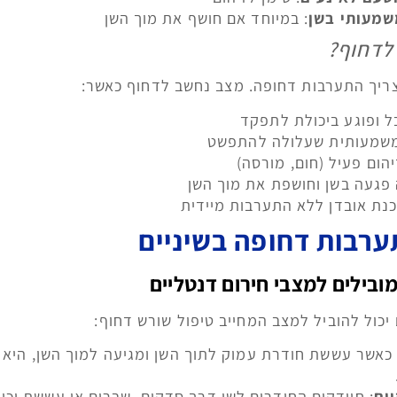
שמעותי בשן
: במיוחד אם חושף את מוך השן
לדחוף?
צריך התערבות דחופה. מצב נחשב לדחוף כאשר:
ל ופוגע ביכולת לתפקד
משמעותית שעלולה להתפשט
יהום פעיל (חום, מורסה)
פגעה בשן וחושפת את מוך השן
נת אובדן ללא התערבות מיידית
ערבות דחופה בשיניים
מובילים למצבי חירום דנטליים
 יכול להוביל למצב המחייב טיפול שורש דחוף:
 כאשר עששת חודרת עמוק לתוך השן ומגיעה למוך השן, היא 
ים
: חיידקים החודרים לשן דרך סדקים, שברים או עששת יכול