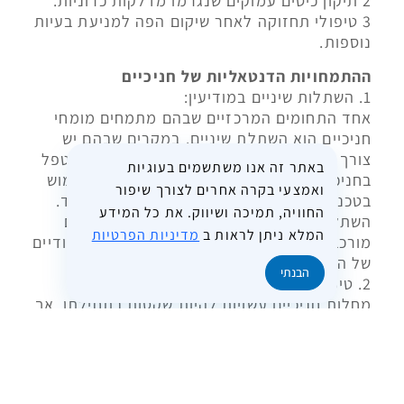
2 תיקון כיסים עמוקים שנגרמו מדלקות כרוניות.
3 טיפולי תחזוקה לאחר שיקום הפה למניעת בעיות
נוספות.
ההתמחויות הדנטאליות של חניכיים
1. השתלות שיניים במודיעין:
אחד התחומים המרכזיים שבהם מתמחים מומחי
חניכיים הוא השתלת שיניים. במקרים שבהם יש
צורך בשיקום מקיף של הפה, רופא שיניים שמטפל
באתר זה אנו משתשמים בעוגיות
בחניכיים מתכנן ומבצע את ההשתלה, תוך שימוש
ואמצעי בקרה אחרים לצורך שיפור
בטכנולוגיות מתקדמות כמו הדמיות תלת-ממד.
החוויה, תמיכה ושיווק. את כל המידע
השתלת שיניים במודיעין מתבצעת גם במקרים
המלא ניתן לראות ב
מדיניות הפרטיות
מורכבים של אובדן עצם, בזכות ידע וניסיון ייחודיים
של המומחים.
הבנתי
2. טיפול בדלקות חניכיים:
מחלות חניכיים עשויות להיות שקטות בתחילתן, אך
אם אינן מטופלות בזמן, הן עלולות להוביל לאובדן
שיניים ולפגיעה בעצם הלסת. טיפול חניכיים
במודיעין מתמחה בטיפול בדלקות חניכיים בעזרת
טכנולוגיות לייזר, אנטיביוטיקה ממוקדת וטכניקות