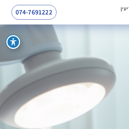
עין
074-7691222