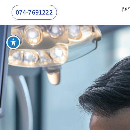
עין
074-7691222