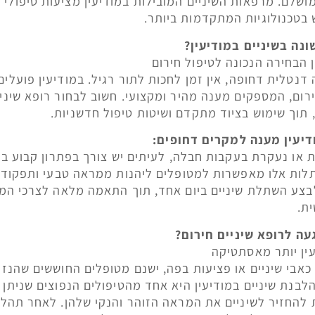
מושלם. מרפאות השיניים המובילות במודיעין מציעות טיפולי
ש בטכנולוגיות המתקדמות ביותר.
נה בשיניים במודיעין?
ן הבחירה הנכונה לטיפול חירום
טלית דחופה, אין זמן לחכות לתור רגיל. במודיעין פועלים 
רום, המספקים מענה מהיר ומקצועי. חשוב לבחור רופא שיניי
 תוך שימוש בציוד מתקדם ושיטות טיפול חדשניות.
דיעין מענה למקרים דחופים:
 או נעקרת בעקבות חבלה, לעיתים יש צורך בפתרון קבוע 
שתלות אלו מאפשרות למטופלים ליהנות ממראה טבעי ותפקוד 
לבצע השתלת שיניים ביום אחד, תוך התאמה מלאה לצרכי המ
ת.
עה לרופא שיניים חירום?
עין יותר מאסתטיקה
אבי שיניים או פציעות בפה, ישנם מטופלים החוששים שהנזק
לבנת שיניים במודיעין היא אחד מהטיפולים הנפוצים שניתן 
 להחזיר לשיניים את המראה הזוהר והנקי שלהן. לאחר תהליך