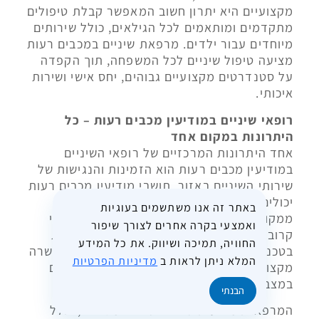
מקצועיים היא יתרון חשוב המאפשר קבלת טיפולים
מתקדמים ומותאמים לכל הגילאים, כולל שירותים
מיוחדים עבור ילדים. מרפאת שיניים במכבים רעות
מציעה טיפול שיניים לכל המשפחה, תוך הקפדה
על סטנדרטים מקצועיים גבוהים, יחס אישי ושירות
איכותי.
רופאי שיניים במודיעין מכבים רעות – כל
היתרונות במקום אחד
אחד היתרונות המרכזיים של רופאי השיניים
במודיעין מכבים רעות הוא הזמינות והנגישות של
שירותי השיניים באזור. תושבי מודיעין מכבים רעות
יכולים ליהנות מטיפולי שיניים מבלי להתרחק
באתר זה אנו משתשמים בעוגיות
ממקום מגוריהם, ולקבל שירות מקצועי ואיכותי
ואמצעי בקרה אחרים לצורך שיפור
קרוב לביתם. מרפאות השיניים באזור מצוידות
החוויה, תמיכה ושיווק. את כל המידע
בטכנולוגיה מתקדמת, וצוות הרופאים עבר הכשרה
המלא ניתן לראות ב
מדיניות הפרטיות
מקצועית המאפשרת מתן טיפולים איכותיים גם
במצבים מורכבים.
הבנתי
המרפאות מציעות טיפולי שיניים מגוונים, כולל