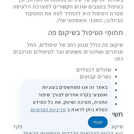
בטיפול במצבים שונים הקשורים למערכת הלעיסה.
מטרת הטיפול היא להחזיר לפה את התפקוד
הביולוגי, המכני והאסתטי שלו.
תחומי הטיפול בשיקום פה
שיקום פה כולל מגוון רחב של טיפולים, החל
מכתרים ושחזורים פשוטים ועד לטיפולים מורכבים
כמו:
שתלים דנטליים
גשרים קבועים
תותבות חלקיות או מלאות
באתר זה אנו משתשמים בעוגיות
שחזורים נתמכי שתלים
ואמצעי בקרה אחרים לצורך שיפור
טיפול בבעיות במפרק הלסת (TMJ)
החוויה, תמיכה ושיווק. את כל המידע
שחזור מקיף של כל הפה
המלא ניתן לראות ב
מדיניות הפרטיות
חשיבות שיקום הפה לבריאות כללית
הבנתי
שיקום פה אינו רק עניין אסתטי. פה בריא ומתפקד
הוא קריטי לבריאות הכללית מהסיבות הבאות: